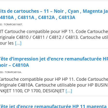
its de cartouches – 11 – Noir , Cyan , Magenta J
4810A , C4811A , C4812A , C4813A
S : TCRHPC481XKIT
.
IT Cartouche compatible pour HP 11. Code Cartouche
riginale C4810 / C4811 / C4812 / C4813. Cartouche uti
our les
[...]
Tête d’impression jet d’encre remanufacturée H
noir – C4810A
GS : TCRHPC4810A
.
Cartouche compatible pour HP HP 11. Code Cartouch
Originale C4810A. Cartouche utilisable pour HP BUSI
INKJET 1100, CP 1700, DESIGNJET
[...]
Tête jet d’encre remanufacturée HP 11 magenta 