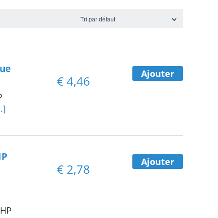
que
Ajouter
€
4,46
P
..]
HP
Ajouter
€
2,78
 HP