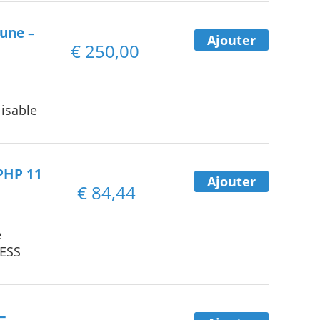
aune –
Ajouter
€
250,00
lisable
PHP 11
Ajouter
€
84,44
e
NESS
–