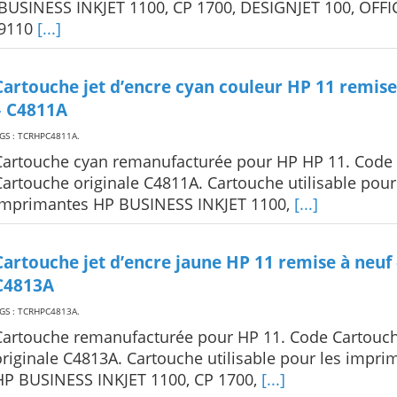
BUSINESS INKJET 1100, CP 1700, DESIGNJET 100, OFFI
9110
[...]
Cartouche jet d’encre cyan couleur HP 11 remise
– C4811A
GS : TCRHPC4811A
.
Cartouche cyan remanufacturée pour HP HP 11. Code
Cartouche originale C4811A. Cartouche utilisable pour
imprimantes HP BUSINESS INKJET 1100,
[...]
Cartouche jet d’encre jaune HP 11 remise à neuf 
C4813A
GS : TCRHPC4813A
.
Cartouche remanufacturée pour HP 11. Code Cartouc
originale C4813A. Cartouche utilisable pour les impri
HP BUSINESS INKJET 1100, CP 1700,
[...]