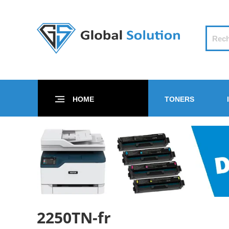
HOME
TONERS
2250TN-fr