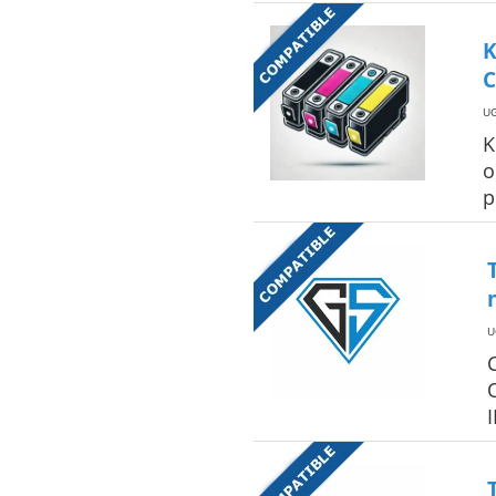
K
C
UG
K
o
p
U