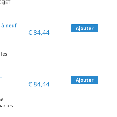
CEJET
 à neuf
Ajouter
€
84,44
 les
–
Ajouter
€
84,44
he
mantes