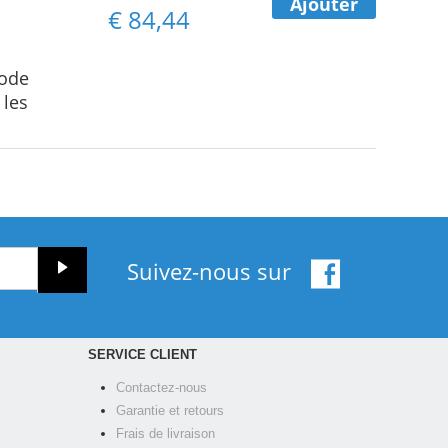
Ajouter
€
84,44
Code
 les
Suivez-nous sur
SERVICE CLIENT
Contactez-nous
Garantie et retours
Frais de livraison