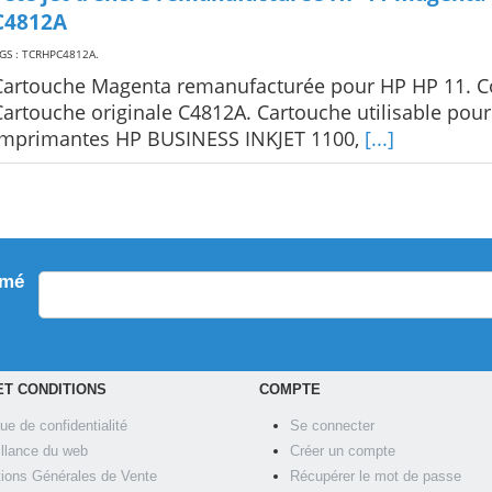
C4812A
GS : TCRHPC4812A
.
Cartouche Magenta remanufacturée pour HP HP 11. 
Cartouche originale C4812A. Cartouche utilisable pour
imprimantes HP BUSINESS INKJET 1100,
[...]
rmé
ET CONDITIONS
COMPTE
que de confidentialité
Se connecter
illance du web
Créer un compte
tions Générales de Vente
Récupérer le mot de passe