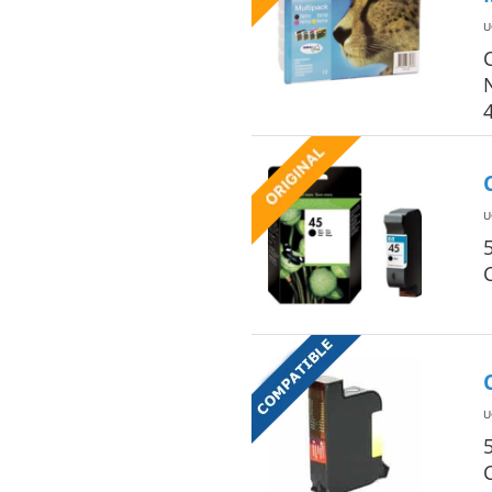
U
U
U