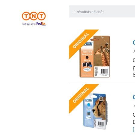
11 résultats affichés
U
U
[