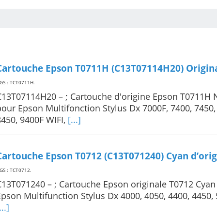
Cartouche Epson T0711H (C13T07114H20) Origina
GS : TCT0711H
.
C13T07114H20 – ; Cartouche d'origine Epson T0711H 
pour Epson Multifonction Stylus Dx 7000F, 7400, 7450,
8450, 9400F WIFI,
[...]
Cartouche Epson T0712 (C13T071240) Cyan d’orig
GS : TCT0712
.
C13T071240 – ; Cartouche Epson originale T0712 Cyan
Epson Multifunction Stylus Dx 4000, 4050, 4400, 4450,
...]