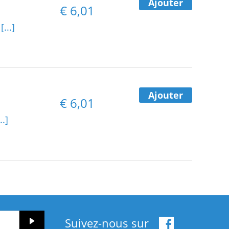
Ajouter
€
6,01
L
[...]
Ajouter
€
6,01
..]
Suivez-nous sur