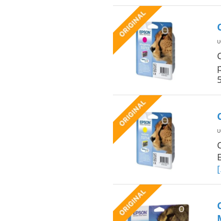
U
U
[