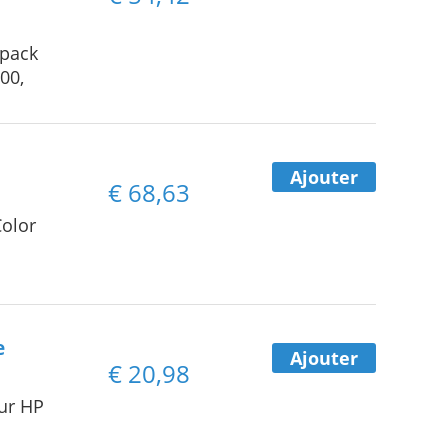
ipack
00,
Ajouter
€
68,63
Color
e
Ajouter
€
20,98
ur HP