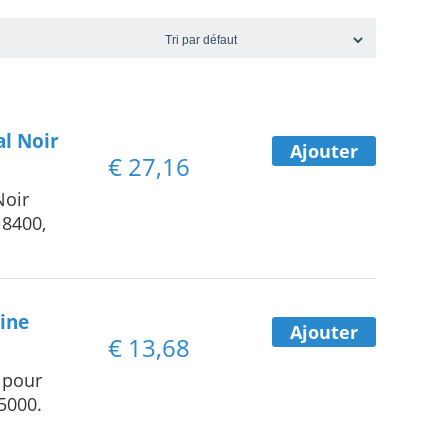
l Noir
Ajouter
€
27,16
Noir
 8400,
ine
Ajouter
€
13,68
 pour
 5000.