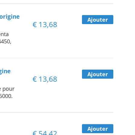
origine
Ajouter
€
13,68
enta
4450,
gine
Ajouter
€
13,68
e pour
 5000.
Ajouter
€
54,42