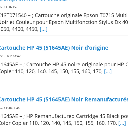
GS : TC0715
.
C13T071540 – ; Cartouche originale Epson T0715 Mult
Noir et Couleur pour Epson Multifonction Stylus Dx 40
4050, 4400, 4450,
[...]
Cartouche HP 45 (51645AE) Noir d’origine
GS : HP51645AE
.
51645AE – ; Cartouche HP 45 noire originale pour HP 
Copier 110, 120, 140, 145, 150, 155, 160, 170,
[...]
Cartouche HP 45 (51645AE) Noir Remanufacturé
GS : TCRCHP45
.
51645AE – ; HP Remanufactured Cartridge 45 Black po
Color Copier 110, 120, 140, 145, 150, 155, 160, 170,
[...]