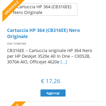
Cartuccia HP 364 (CB316EE) Nero
Originale
COD: TCCB316EE
.
CB316EE – Cartuccia originale HP 364 Nero
per HP Deskjet 3520e All In One – CX052B,
3070A AIO, Officejet 4620e
[...]
€
17,26
Aggiungi