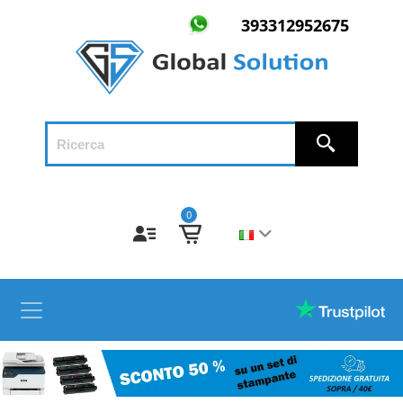
393312952675
0