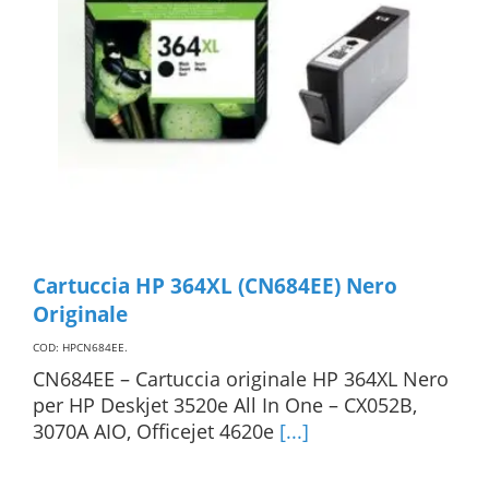
Cartuccia HP 364XL (CN684EE) Nero
Originale
COD: HPCN684EE
.
CN684EE – Cartuccia originale HP 364XL Nero
per HP Deskjet 3520e All In One – CX052B,
3070A AIO, Officejet 4620e
[...]