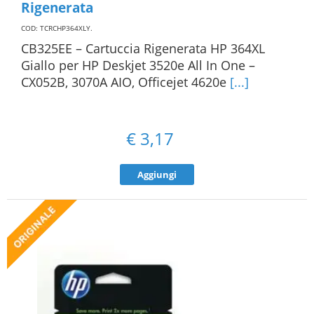
Rigenerata
COD: TCRCHP364XLY
.
CB325EE – Cartuccia Rigenerata HP 364XL
Giallo per HP Deskjet 3520e All In One –
CX052B, 3070A AIO, Officejet 4620e
[...]
€
3,17
Aggiungi