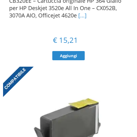
CB320EE – Cartuccia originale HP 364 Giallo
per HP Deskjet 3520e All In One – CX052B,
3070A AIO, Officejet 4620e
[...]
€
15,21
Aggiungi