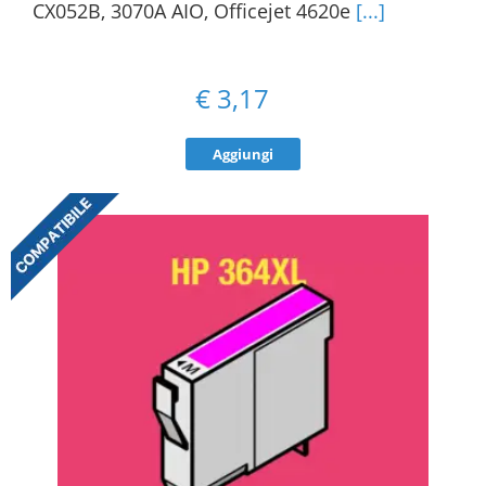
CX052B, 3070A AIO, Officejet 4620e
[...]
€
3,17
Aggiungi