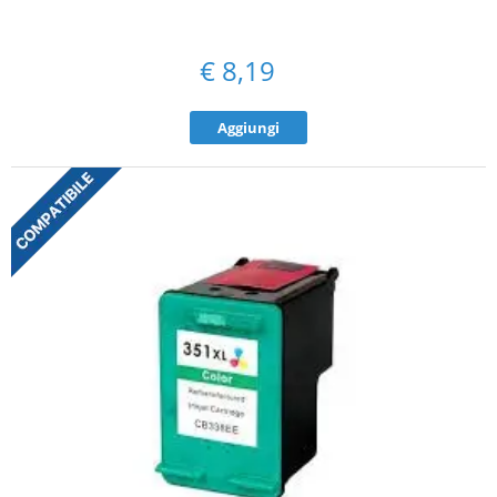
€
8,19
Aggiungi