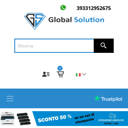
393312952675
0