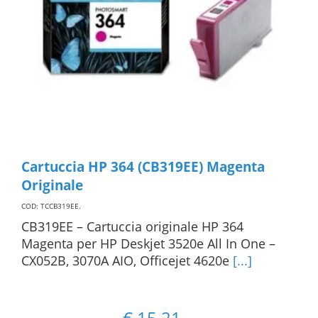
Cartuccia HP 364 (CB319EE) Magenta
Originale
COD: TCCB319EE
.
CB319EE – Cartuccia originale HP 364
Magenta per HP Deskjet 3520e All In One –
CX052B, 3070A AIO, Officejet 4620e
[...]
€
15,21