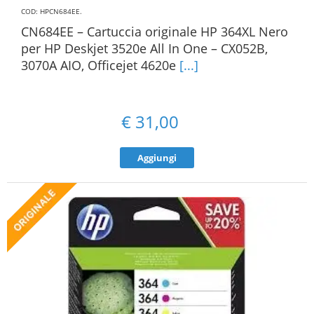
COD: HPCN684EE
.
CN684EE – Cartuccia originale HP 364XL Nero
per HP Deskjet 3520e All In One – CX052B,
3070A AIO, Officejet 4620e
[...]
€
31,00
Aggiungi