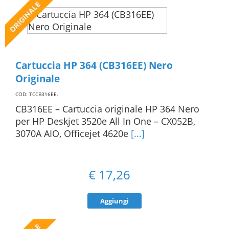
Cartuccia HP 364 (CB316EE) Nero
Originale
COD: TCCB316EE
.
CB316EE – Cartuccia originale HP 364 Nero
per HP Deskjet 3520e All In One – CX052B,
3070A AIO, Officejet 4620e
[...]
€
17,26
Aggiungi