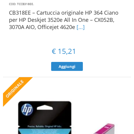
COD: TCCB318EE
.
CB318EE – Cartuccia originale HP 364 Ciano
per HP Deskjet 3520e All In One – CX052B,
3070A AIO, Officejet 4620e
[...]
€
15,21
Aggiungi