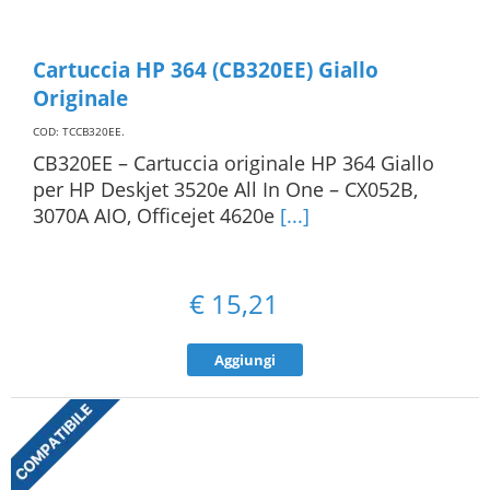
Cartuccia HP 364 (CB320EE) Giallo
Originale
COD: TCCB320EE
.
CB320EE – Cartuccia originale HP 364 Giallo
per HP Deskjet 3520e All In One – CX052B,
3070A AIO, Officejet 4620e
[...]
€
15,21
Aggiungi