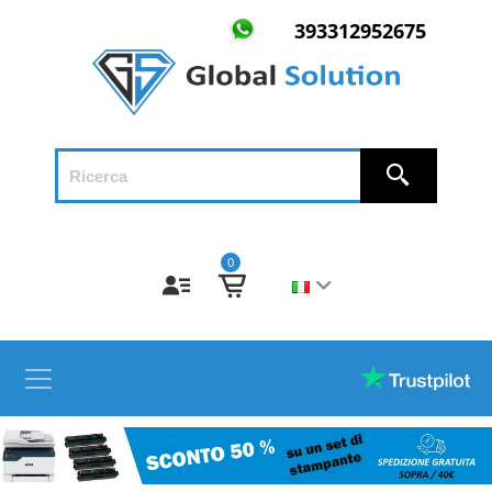
393312952675
0