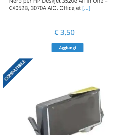
Nero per HP Deskjet 3520e All In One –
CX052B, 3070A AIO, Officejet
[...]
€
3,50
Aggiungi