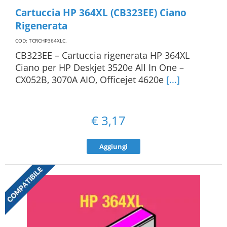
Cartuccia HP 364XL (CB323EE) Ciano
Rigenerata
COD: TCRCHP364XLC
.
CB323EE – Cartuccia rigenerata HP 364XL
Ciano per HP Deskjet 3520e All In One –
CX052B, 3070A AIO, Officejet 4620e
[...]
€
3,17
Aggiungi