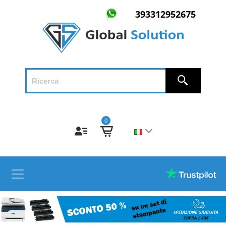
393312952675
0