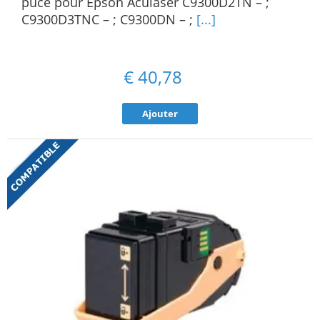
puce pour Epson Aculaser C9300D2TN – ;
C9300D3TNC – ; C9300DN – ;
[...]
€
40,78
Ajouter