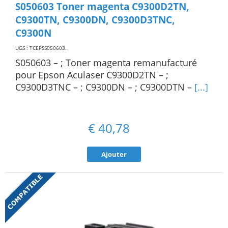
S050603 Toner magenta C9300D2TN,
C9300TN, C9300DN, C9300D3TNC,
C9300N
UGS : TCEPSS050603
.
S050603 – ; Toner magenta remanufacturé
pour Epson Aculaser C9300D2TN – ;
C9300D3TNC – ; C9300DN – ; C9300DTN –
[...]
€
40,78
Ajouter