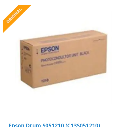
Epson Drum S051210 (C13S051210)