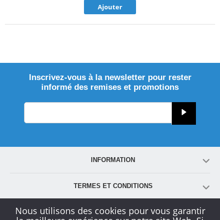
Ajouter
Inscrivez-vous à la newsletter pour rester
informé des remises et promotions
INFORMATION
TERMES ET CONDITIONS
Nous utilisons des cookies pour vous garantir
COMPTE