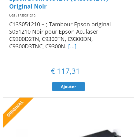
Original Noir
UGS : EPSS051210
.
C13S051210 – ; Tambour Epson original
S051210 Noir pour Epson Aculaser
C9300D2TN, C9300TN, C9300DN,
C9300D3TNC, C9300N.
[...]
€
117,31
Ajouter