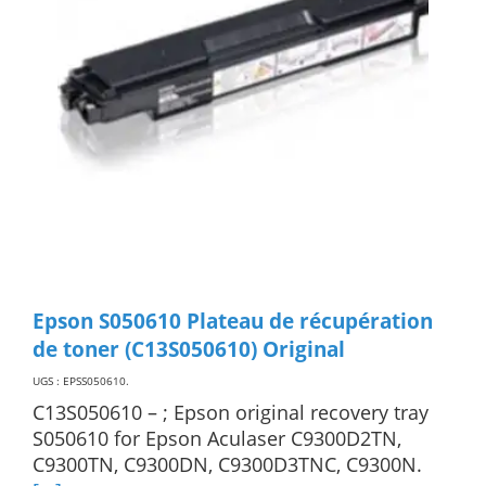
Epson S050610 Plateau de récupération
de toner (C13S050610) Original
UGS : EPSS050610
.
C13S050610 – ; Epson original recovery tray
S050610 for Epson Aculaser C9300D2TN,
C9300TN, C9300DN, C9300D3TNC, C9300N.