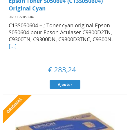
Epson Toner S050604 (C13S050604)
Original Cyan
UGS : EPSS050604
.
C13S050604 – ; Toner cyan original Epson
S050604 pour Epson Aculaser C9300D2TN,
C9300TN, C9300DN, C9300D3TNC, C9300N.
[...]
€
283,24
Ajouter