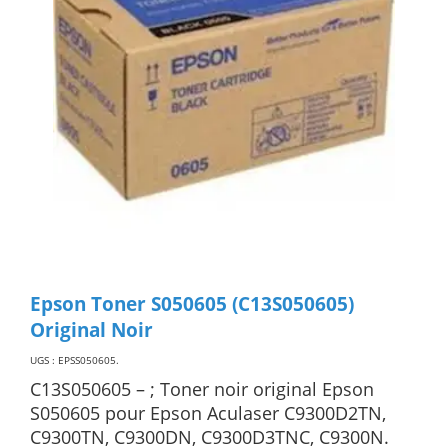
Epson Toner S050605 (C13S050605)
Original Noir
UGS : EPSS050605
.
C13S050605 – ; Toner noir original Epson
S050605 pour Epson Aculaser C9300D2TN,
C9300TN, C9300DN, C9300D3TNC, C9300N.