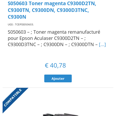
S050603 Toner magenta C9300D2TN,
C9300TN, C9300DN, C9300D3TNC,
C9300N
UGS : TCEPSS050603
.
S050603 – ; Toner magenta remanufacturé
pour Epson Aculaser C9300D2TN – ;
C9300D3TNC – ; C9300DN – ; C9300DTN –
[...]
€
40,78
Ajouter