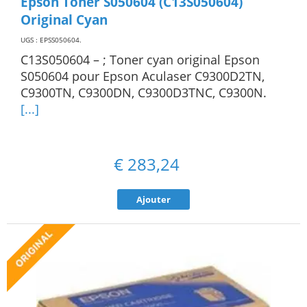
Epson Toner S050604 (C13S050604)
Original Cyan
UGS : EPSS050604
.
C13S050604 – ; Toner cyan original Epson
S050604 pour Epson Aculaser C9300D2TN,
C9300TN, C9300DN, C9300D3TNC, C9300N.
[...]
€
283,24
Ajouter