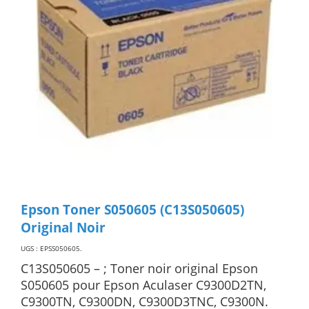
Epson Toner S050605 (C13S050605)
Original Noir
UGS : EPSS050605
.
C13S050605 – ; Toner noir original Epson
S050605 pour Epson Aculaser C9300D2TN,
C9300TN, C9300DN, C9300D3TNC, C9300N.