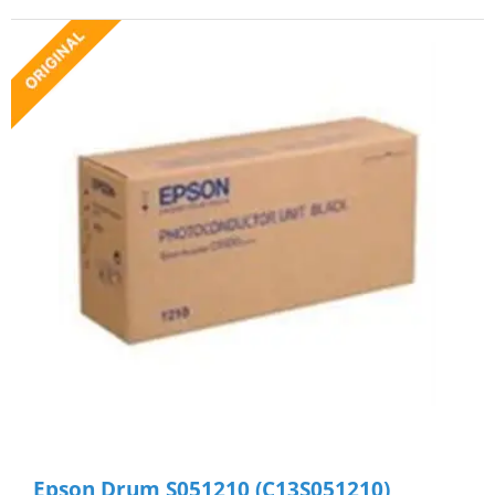
Epson Drum S051210 (C13S051210)