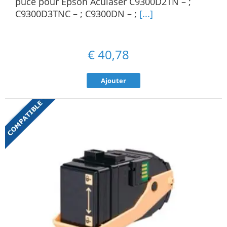
puce pour Epson Aculaser C9300D2TN – ;
C9300D3TNC – ; C9300DN – ;
[...]
€
40,78
Ajouter