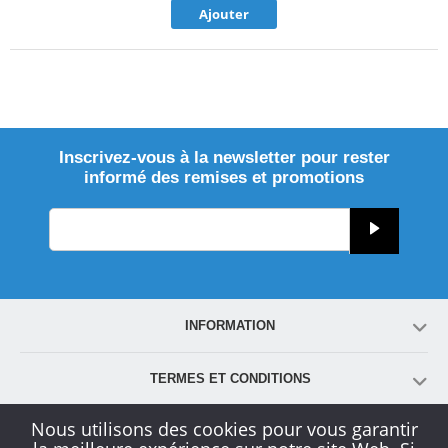
Ajouter
Inscrivez-vous à la newsletter pour rester
informé des remises et promotions
INFORMATION
TERMES ET CONDITIONS
Nous utilisons des cookies pour vous garantir
COMPTE