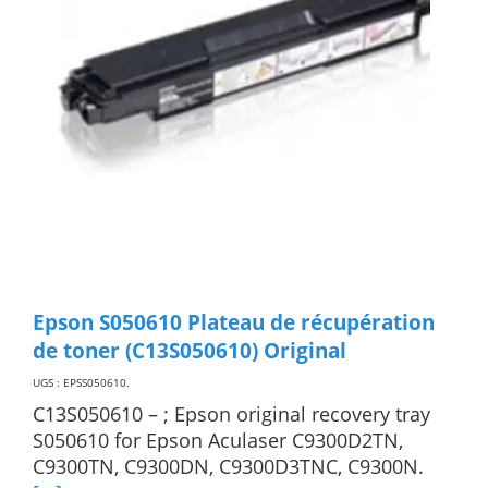
Epson S050610 Plateau de récupération
de toner (C13S050610) Original
UGS : EPSS050610
.
C13S050610 – ; Epson original recovery tray
S050610 for Epson Aculaser C9300D2TN,
C9300TN, C9300DN, C9300D3TNC, C9300N.