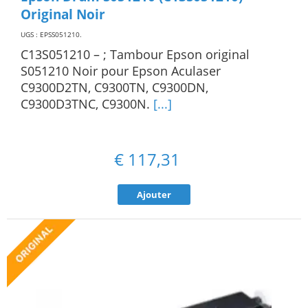
Original Noir
UGS : EPSS051210
.
C13S051210 – ; Tambour Epson original
S051210 Noir pour Epson Aculaser
C9300D2TN, C9300TN, C9300DN,
C9300D3TNC, C9300N.
[...]
€
117,31
Ajouter