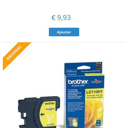
€
9,93
Ajouter