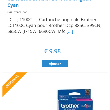
Cyan
UGS : TCLC1100C
.
LC – ; 1100C – ; Cartouche originale Brother
LC1100C Cyan pour Brother Dcp 385C, 395CN,
585CW, J715W, 6690CW, Mfc
[...]
€
9,98
Ajouter